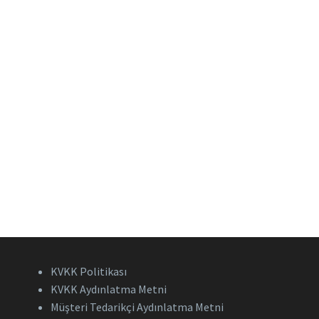
Mobil: 0530 278 9165
E-posta: iletisim@karatasmkn.com
© 2021 Karataş Makine | Tüm Hakları Saklıdır.
KVKK Politikası
KVKK Aydınlatma Metni
Müşteri Tedarikçi Aydınlatma Metni