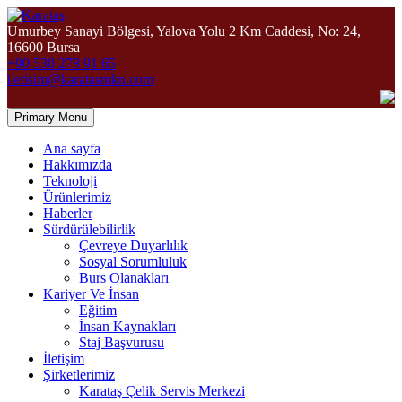
Umurbey Sanayi Bölgesi, Yalova Yolu 2 Km Caddesi, No: 24,
16600 Bursa
+90 530 278 91 65
iletisim@karatasmkn.com
Primary Menu
Ana sayfa
Hakkımızda
Teknoloji
Ürünlerimiz
Haberler
Sürdürülebilirlik
Çevreye Duyarlılık
Sosyal Sorumluluk
Burs Olanakları
Kariyer Ve İnsan
Eğitim
İnsan Kaynakları
Staj Başvurusu
İletişim
Şirketlerimiz
Karataş Çelik Servis Merkezi